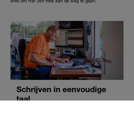
links om hier zelf mee aan de slag te gaan.
Schrijven in eenvoudige
taal
Steeds meer organisaties schrijven teksten op
taalniveau B1. Dit kunnen de meeste mensen
goed begrijpen. Maar voor laaggeletterden is dit
niveau nog te moeilijk. Op
deze pagina vind je