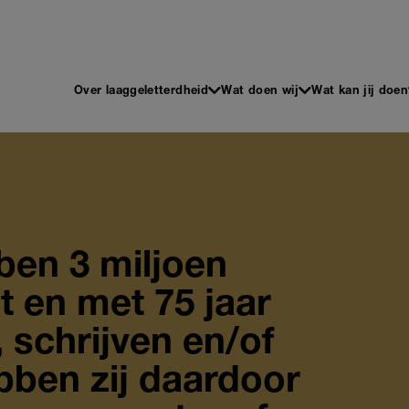
 en Schrijven
Main
Over laaggeletterdheid
Wat doen wij
Wat kan jij doen
navigation
ben 3 miljoen
t en met 75 jaar
 schrijven en/of
bben zij daardoor