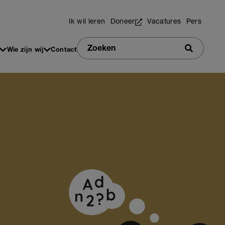
Utilities
Ik wil leren
Doneer
Vacatures
Pers
Zoeken
Wie zijn wij
Contact
Zoeken