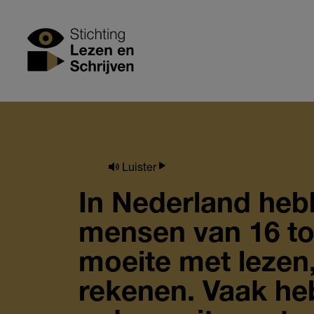
Skip
to
Stichting Lezen
main
content
Luister
In Nederland heb
mensen van 16 to
moeite met lezen,
rekenen. Vaak he