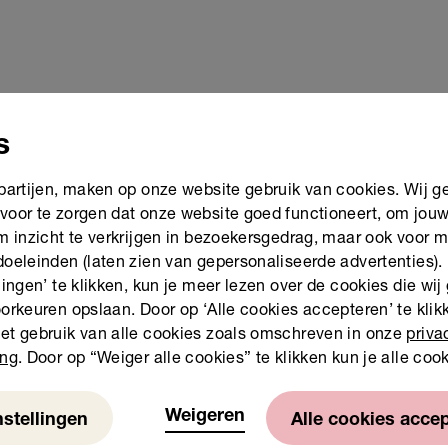
s
 partijen, maken op onze website gebruik van cookies. Wij g
Stichting Lezen en Schrijven start s
voor te zorgen dat onze website goed functioneert, om jou
Arnhem
om inzicht te verkrijgen in bezoekersgedrag, maar ook voor 
doeleinden (laten zien van gepersonaliseerde advertenties).
23 juni 2026
lingen’ te klikken, kun je meer lezen over de cookies die wij
orkeuren opslaan. Door op ‘Alle cookies accepteren’ te klikk
et gebruik van alle cookies zoals omschreven in onze
priva
ing
. Door op “Weiger alle cookies” te klikken kun je alle coo
Weigeren
nstellingen
Alle cookies acce