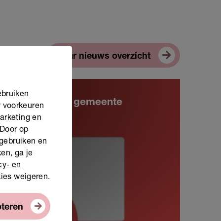
Naar nieuws overzicht
ebruiken
amenwerking met gemeente
w voorkeuren
marketing en
 Door op
 gebruiken en
en, ga je
cy- en
kies weigeren.
pteren