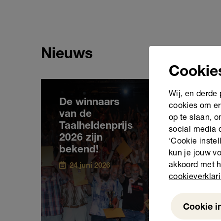
Nieuws
Cookie
Wij, en derde
De winnaars
cookies om er
van de
op te slaan, 
Taalheldenprijs
social media 
2026 zijn
‘Cookie instel
bekend!
kun je jouw vo
akkoord met h
24 juni 2026
cookieverklar
Cookie i
Weigeren