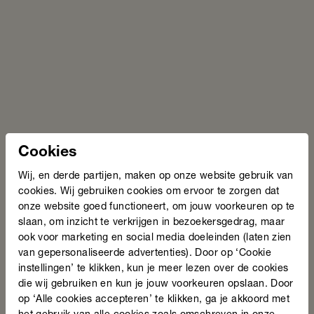
voeren. Wij bewaren deze informatie totdat de donatie
verwerkt is. Sommige gegevens bewaren wij langer als
wij daartoe wettelijk verplicht zijn (bijvoorbeeld
vanwege de fiscale bewaarplicht).
Online sessies en evenementen
Wij organiseren online sessies en evenementen,
waarvoor je je in kunt schrijven.
Hiervoor verwerken wij de volgende
Cookies
persoonsgegevens:
Wij, en derde partijen, maken op onze website gebruik van
cookies. Wij gebruiken cookies om ervoor te zorgen dat
Voor- en achternaam
onze website goed functioneert, om jouw voorkeuren op te
E-mailadres
slaan, om inzicht te verkrijgen in bezoekersgedrag, maar
Functie
ook voor marketing en social media doeleinden (laten zien
Organisatie
van gepersonaliseerde advertenties). Door op ‘Cookie
Online sessie of evenement waarvoor je je
instellingen’ te klikken, kun je meer lezen over de cookies
inschrijft
die wij gebruiken en kun je jouw voorkeuren opslaan. Door
Eventueel de sector of gemeente waarbinnen je
op ‘Alle cookies accepteren’ te klikken, ga je akkoord met
werkzaam/ vrijwilliger bent