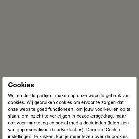
Bekijk video
Genomineerde Taalheld - Jan Kraus
Het moment dat alles veranderde
Opeens moest Jan voorlezen aan zijn kleinkinderen.
Hij verzon verhalen bij de plaatjes in het boek. Tot de
Cookies
kinderen hem erop aanspraken: het verhaal klopte
Wij, en derde partijen, maken op onze website gebruik van
niet. Het was anders dan toen oma het had
cookies. Wij gebruiken cookies om ervoor te zorgen dat
voorgelezen.
onze website goed functioneert, om jouw voorkeuren op te
"Ik krijg nog steeds zweet als ik daaraan denk." Maar
slaan, om inzicht te verkrijgen in bezoekersgedrag, maar
het was een andere opmerking die hem deed besluiten
ook voor marketing en social media doeleinden (laten zien
de stap te zetten. Zijn kleinkinderen zeiden: “Opa kan
van gepersonaliseerde advertenties). Door op ‘Cookie
toch ook niet lezen en hij hoeft ook niet naar school.
instellingen’ te klikken, kun je meer lezen over de cookies