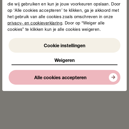
Dus wij ook niet.”
die wij gebruiken en kun je jouw voorkeuren opslaan. Door
op ‘Alle cookies accepteren’ te klikken, ga je akkoord met
Op dat moment besloot Jan: ik ga naar school.
het gebruik van alle cookies zoals omschreven in onze
privacy- en cookieverklaring
. Door op “Weiger alle
cookies” te klikken kun je alle cookies weigeren.
Een wereld die openging
Niet kunnen lezen betekende altijd afhankelijk zijn. Van
Weigeren
Cookie instellingen
anderen, voor alles. Borden langs de weg kon ik niet
lezen. Verdwalen zat er altijd in. "Ik kon alleen maar
plaatjes kijken."
Weigeren
Dat is verleden tijd. "Het is niet te beschrijven. Het is
niet uit te leggen. Het is prachtig nu." Jan is
Alle cookies accepteren
zelfstandig. Hij hoeft geen hulp meer te vragen. Hij
hoeft geen smoezen meer te verzinnen.
En zijn kleinkinderen? Die zien nu met eigen ogen hoe
belangrijk het is om naar school te gaan. "Ik hoef niet
meer te liegen. Het is top nu."