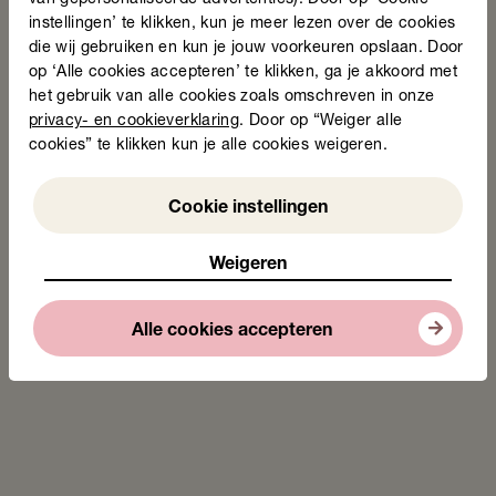
instellingen’ te klikken, kun je meer lezen over de cookies
die wij gebruiken en kun je jouw voorkeuren opslaan. Door
Word partner
op ‘Alle cookies accepteren’ te klikken, ga je akkoord met
Om laaggeletterdheid op de agenda te houden en in heel
het gebruik van alle cookies zoals omschreven in onze
Nederland zoveel mogelijk mensen te scholen, werken we
privacy- en cookieverklaring
. Door op “Weiger alle
samen met honderden partners.
cookies” te klikken kun je alle cookies weigeren.
Weigeren
Cookie instellingen
Weigeren
Alle cookies accepteren
Word ook partner