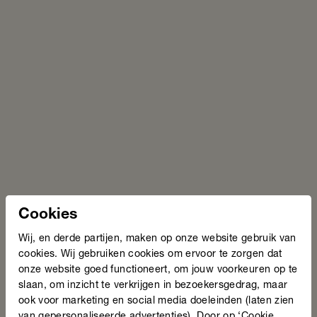
Schenken met belastingvoordeel
Wil je Stichting Lezen en Schrijven voor langere tijd
steunen? Dan is periodiek schenken, ook wel schenken met
belastingvoordeel genoemd, een goede manier om te
geven.
Cookies
Wij, en derde partijen, maken op onze website gebruik van
cookies. Wij gebruiken cookies om ervoor te zorgen dat
onze website goed functioneert, om jouw voorkeuren op te
slaan, om inzicht te verkrijgen in bezoekersgedrag, maar
Schenken met belastingvoordeel
ook voor marketing en social media doeleinden (laten zien
van gepersonaliseerde advertenties). Door op ‘Cookie