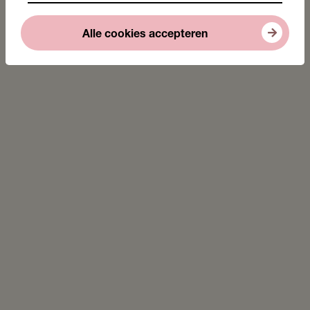
Alle cookies accepteren
Bezuidenhoutseweg 60, 2594 AW, Den Haag
070 - 302 26 60
info@lezenenschrijven.nl
IBAN: NL26RABO0162152256