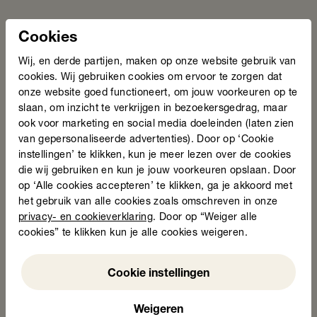
Overzicht
Ik wil leren
Cookies
Agenda
Gemeenten bereiken NT1-inwoners beter
Wij, en derde partijen, maken op onze website gebruik van
met Basismeterdagen
Doneer
cookies. Wij gebruiken cookies om ervoor te zorgen dat
20 april 2026
onze website goed functioneert, om jouw voorkeuren op te
slaan, om inzicht te verkrijgen in bezoekersgedrag, maar
ook voor marketing en social media doeleinden (laten zien
Vacatures
van gepersonaliseerde advertenties). Door op ‘Cookie
instellingen’ te klikken, kun je meer lezen over de cookies
die wij gebruiken en kun je jouw voorkeuren opslaan. Door
Pers
op ‘Alle cookies accepteren’ te klikken, ga je akkoord met
het gebruik van alle cookies zoals omschreven in onze
privacy- en cookieverklaring
. Door op “Weiger alle
cookies” te klikken kun je alle cookies weigeren.
Weigeren
Cookie instellingen
Lees nieuwsbericht
Weigeren