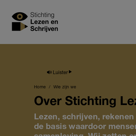
Skip
to
Stichting Lezen
main
content
Luister
Breadcrumb
Home
Wie zijn we
Over Stichting Le
Lezen, schrijven, rekenen
de basis waardoor mense