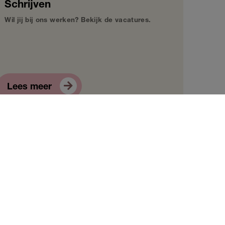
Schrijven
Wil jij bij ons werken? Bekijk de vacatures.
Lees meer
Jaarverslag
Elk jaar publiceren wij een jaarverslag.