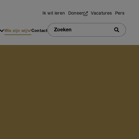
Utilities
Ik wil leren
Doneer
Vacatures
Pers
Zoeken
Wie zijn wij
Contact
Zoeken