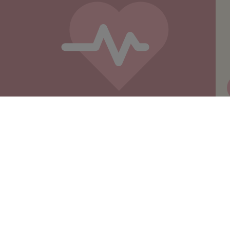
Onze oprichter
Stichting Lezen en Schrijven werd op 27 mei
2004 opgericht op initiatief van H.K.H. Prinses
Laurentien der Nederlanden.