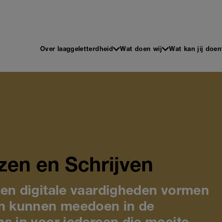
 en Schrijven
Main
Over laaggeletterdheid
Wat doen wij
Wat kan jij doen
navigation
zen en Schrijven
 en digitale vaardigheden vormen
n kunnen meedoen in de