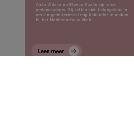
Anita Witzier en Steven Kazàn zijn onze
ambassadeurs. Zij zetten zich belangeloos in
om laaggeletterdheid nog bekender te maken
bij het Nederlandse publiek.
Lees meer
Bestuur en raad van toezicht
Het dagelijks bestuur van Stichting Lezen en
Schrijven bestaat uit één directeur-bestuurder.
Naast de directeur-bestuurder is er een raad
van toezicht.