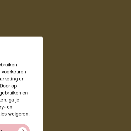
ebruiken
w voorkeuren
marketing en
 Door op
 gebruiken en
en, ga je
cy- en
kies weigeren.