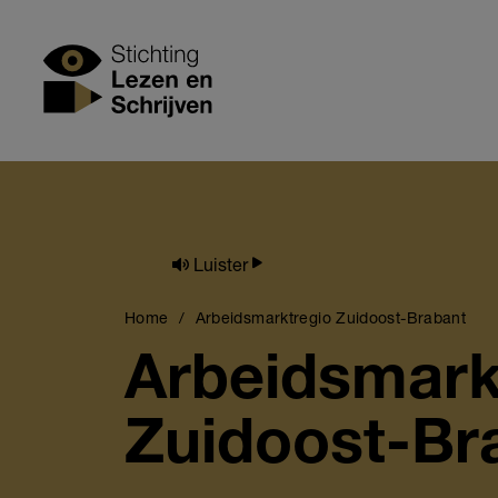
Skip
to
Stichting Lezen
main
content
Luister
Breadcrumb
Home
Arbeidsmarktregio Zuidoost-Brabant
Arbeidsmark
Zuidoost-Br