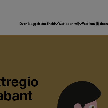
 en Schrijven
Main
Over laaggeletterdheid
Wat doen wij
Wat kan jij doen
navigation
tregio
abant