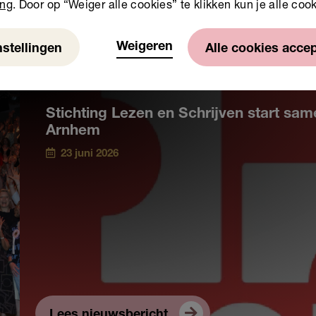
ing
. Door op “Weiger alle cookies” te klikken kun je alle coo
Weigeren
nstellingen
Alle cookies acce
Stichting Lezen en Schrijven start s
Arnhem
23 juni 2026
Lees nieuwsbericht