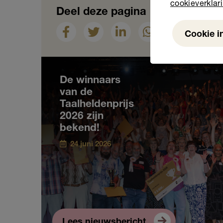
cookieverklar
Deel deze pagina
Cookie i
Weigeren
Nieuws
De winnaars
van de
Taalheldenprijs
2026 zijn
bekend!
24 juni 2026
Lees nieuwsbericht