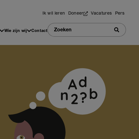
Utilities
Ik wil leren
Doneer
Vacatures
Pers
Zoeken
Wie zijn wij
Contact
Zoeken