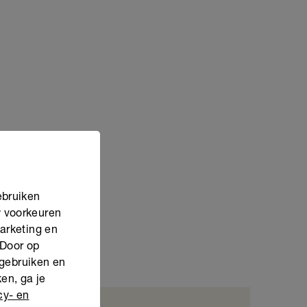
ebruiken
w voorkeuren
marketing en
 Door op
 gebruiken en
en, ga je
cy- en