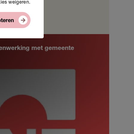
kies weigeren.
pteren
amenwerking met gemeente