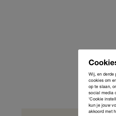
Cookie
Wij, en derde
cookies om er
op te slaan, 
social media 
‘Cookie instel
kun je jouw vo
akkoord met h