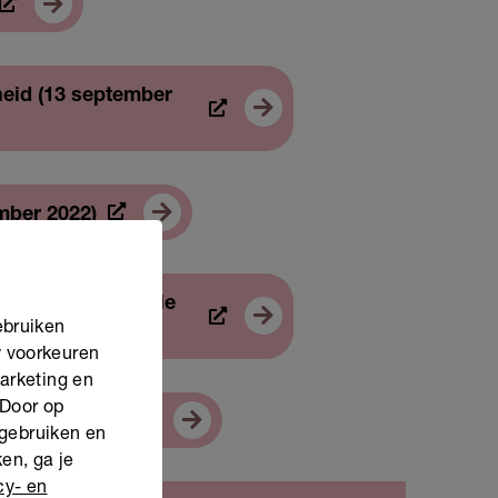
heid (13 september
mber 2022)
el van de integrale
ebruiken
w voorkeuren
marketing en
 Door op
eptember 2022)
 gebruiken en
en, ga je
cy- en