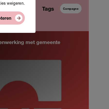
kies weigeren.
Tags
Campagne
pteren
amenwerking met gemeente