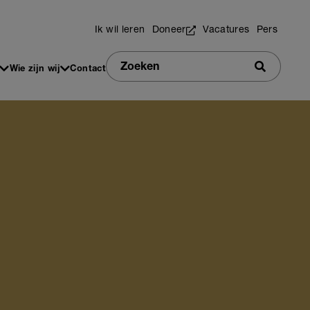
Utilities
Ik wil leren
Doneer
Vacatures
Pers
Zoeken
Wie zijn wij
Contact
Zoeken