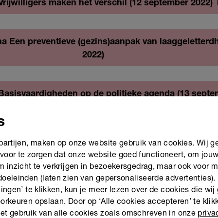
Vrijwilligers maken het verschil (12 september 2022)
na Een preventieve (gezins)aanpak van laaggeletterd
2022)
 Basisvaardigheden op de politieke agenda (13 septe
s
a Gecijferdheid en digitale vaardigheden als onderde
 partijen, maken op onze website gebruik van cookies. Wij g
aanpak (14 september 2022)
voor te zorgen dat onze website goed functioneert, om jou
om inzicht te verkrijgen in bezoekersgedrag, maar ook voor 
doeleinden (laten zien van gepersonaliseerde advertenties).
Een integrale aanpak, of hoe eet je een olifant (15 s
lingen’ te klikken, kun je meer lezen over de cookies die wij
orkeuren opslaan. Door op ‘Alle cookies accepteren’ te klikk
et gebruik van alle cookies zoals omschreven in onze
priva