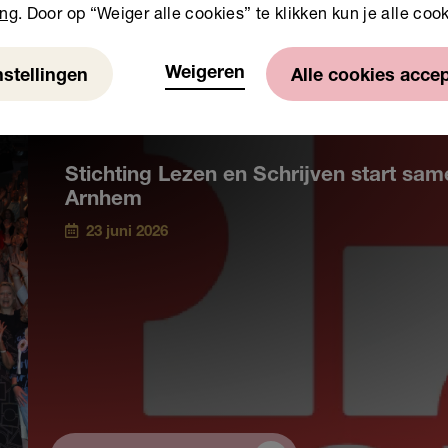
ing
. Door op “Weiger alle cookies” te klikken kun je alle coo
Weigeren
nstellingen
Alle cookies acce
Stichting Lezen en Schrijven start s
Arnhem
23 juni 2026