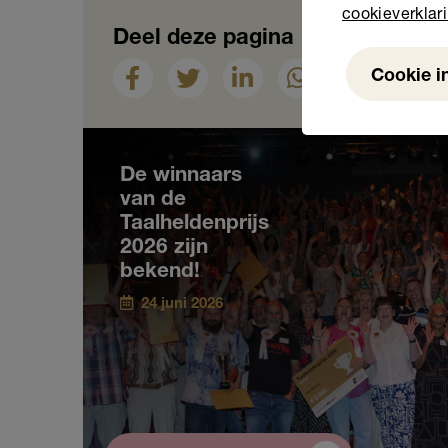
cookieverklar
Deel deze pagina
Cookie i
Weigeren
Nieuws
De winnaars
van de
Taalheldenprijs
2026 zijn
bekend!
24 juni 2026