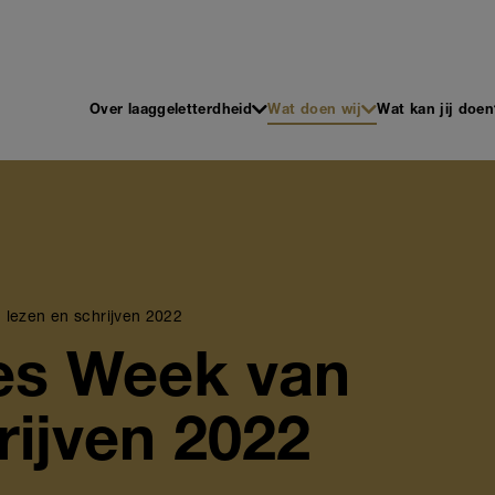
 en Schrijven
Main
Over laaggeletterdheid
Wat doen wij
Wat kan jij doen
navigation
lezen en schrijven 2022
es Week van
rijven 2022