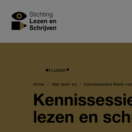
Skip
to
Stichting Lezen
main
content
Luister
Breadcrumb
Home
Wat doen wij
Kennissessies Week van 
Kennissessi
lezen en sch