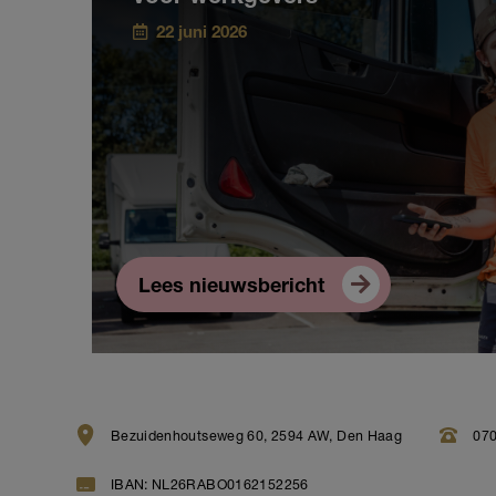
22 juni 2026
Lees nieuwsbericht
Bezuidenhoutseweg 60, 2594 AW, Den Haag
070
IBAN: NL26RABO0162152256