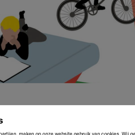
5-jarigen dreigt met een te laag taalniveau van school te k
s
erwijsraad publiceerden een gezamenlijk advies ‘LEES!’ da
elshoven.
 partijen, maken op onze website gebruik van cookies. Wij g