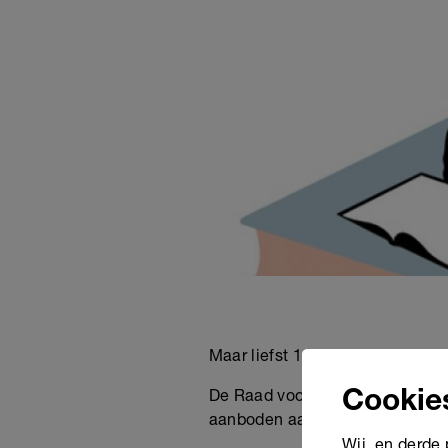
Maar liefst 18 procent van de 1
Cookie
De Raad voor Cultuur en de Ond
aanboden aan minister Van Eng
Wij, en derde