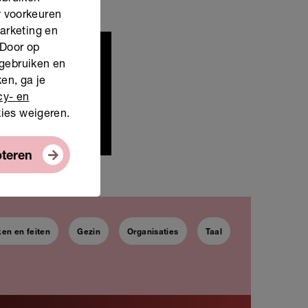
w voorkeuren
marketing en
 Door op
 gebruiken en
en, ga je
load
cy- en
kies weigeren.
pteren
en en feiten
Gezin
Organisaties
Taal