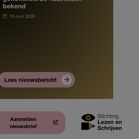
bekend
13 mei 2026
Lees nieuwsbericht
Aanmelden
nieuwsbrief