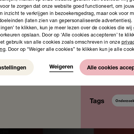
voor te zorgen dat onze website goed functioneert, om jou
om inzicht te verkrijgen in bezoekersgedrag, maar ook voor 
doeleinden (laten zien van gepersonaliseerde advertenties).
lingen’ te klikken, kun je meer lezen over de cookies die wij
n oproep tot een leesoffensief
orkeuren opslaan. Door op ‘Alle cookies accepteren’ te klikk
Down
et gebruik van alle cookies zoals omschreven in onze
priva
ing
. Door op “Weiger alle cookies” te klikken kun je alle coo
Weigeren
nstellingen
Alle cookies acce
Tags
Onderzoek