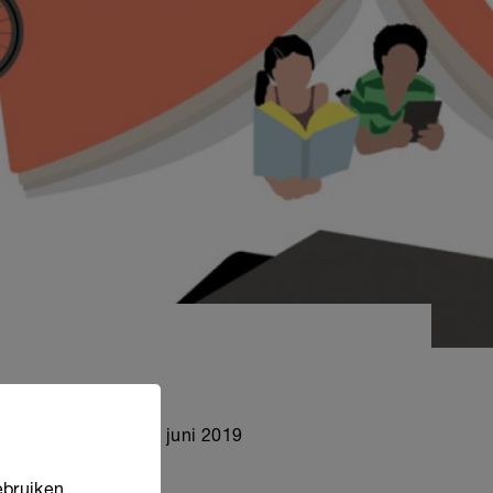
omen.
t zij op maandag 24 juni 2019
ebruiken