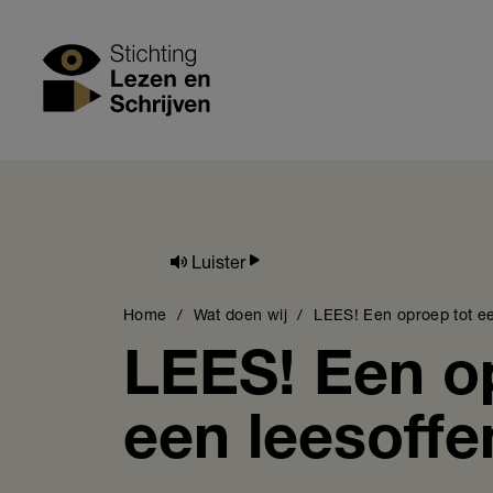
Skip
to
Stichting Lezen
main
content
Luister
Breadcrumb
Home
Wat doen wij
LEES! Een oproep tot ee
LEES! Een o
een leesoffe