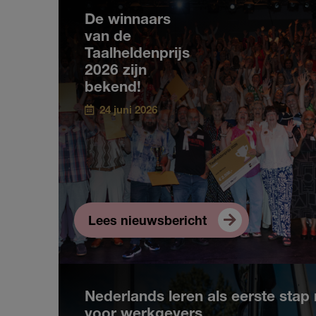
Nieuws
De winnaars
van de
Taalheldenprijs
2026 zijn
bekend!
24 juni 2026
Lees nieuwsbericht
Nederlands leren als eerste stap 
voor werkgevers