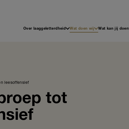
 en Schrijven
Main
Over laaggeletterdheid
Wat doen wij
Wat kan jij doen
navigation
n leesoffensief
proep tot
nsief