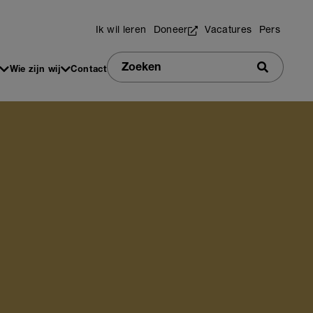
Utilities
Ik wil leren
Doneer
Vacatures
Pers
Zoeken
Wie zijn wij
Contact
Zoeken