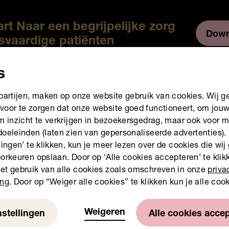
rt Naar een begrijpelijke zorg
Down
svaardige patiënten
s
 partijen, maken op onze website gebruik van cookies. Wij g
voor te zorgen dat onze website goed functioneert, om jou
om inzicht te verkrijgen in bezoekersgedrag, maar ook voor 
doeleinden (laten zien van gepersonaliseerde advertenties).
Tags
Instrumenten
lingen’ te klikken, kun je meer lezen over de cookies die wij
orkeuren opslaan. Door op ‘Alle cookies accepteren’ te klikk
et gebruik van alle cookies zoals omschreven in onze
priva
ing
. Door op “Weiger alle cookies” te klikken kun je alle coo
Stichting Lezen en Schrijven start s
Weigeren
nstellingen
Alle cookies acce
Arnhem