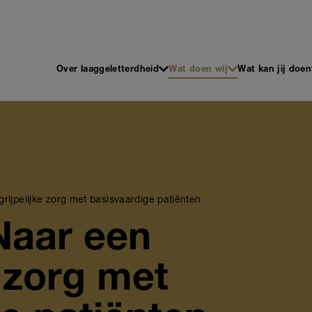
 en Schrijven
Main
Over laaggeletterdheid
Wat doen wij
Wat kan jij doen
navigation
ijpelijke zorg met basisvaardige patiënten
Naar een
e zorg met