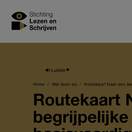
Skip
to
Stichting Lezen
main
content
Luister
Breadcrumb
Home
Wat doen wij
Routekaart Naar een begr
Routekaart 
begrijpelijk