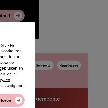
load
ebruiken
w voorkeuren
marketing en
 Door op
Gezondheid
Gemeente
Organisaties
 gebruiken en
en, ga je
cy- en
kies weigeren.
amenwerking met gemeente
pteren