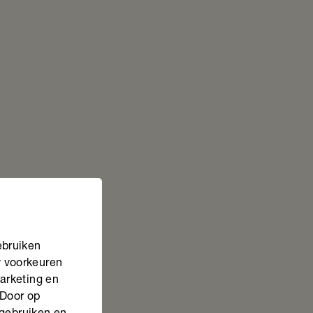
ebruiken
w voorkeuren
marketing en
 Door op