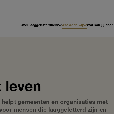
 en Schrijven
Main
Over laaggeletterdheid
Wat doen wij
Wat kan jij doen
navigation
t leven
n helpt gemeenten en organisaties met
voor mensen die laaggeletterd zijn en