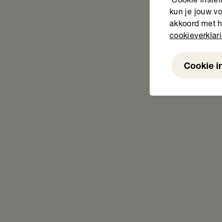
‘Cookie instel
kun je jouw vo
akkoord met h
cookieverklar
Cookie i
Weigeren