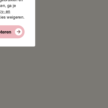
 gebruiken en
en, ga je
cy- en
kies weigeren.
pteren