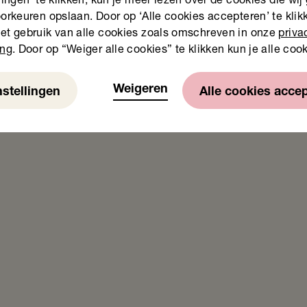
lingen’ te klikken, kun je meer lezen over de cookies die wij
orkeuren opslaan. Door op ‘Alle cookies accepteren’ te klikk
et gebruik van alle cookies zoals omschreven in onze
priva
ing
. Door op “Weiger alle cookies” te klikken kun je alle coo
Weigeren
nstellingen
Alle cookies acce