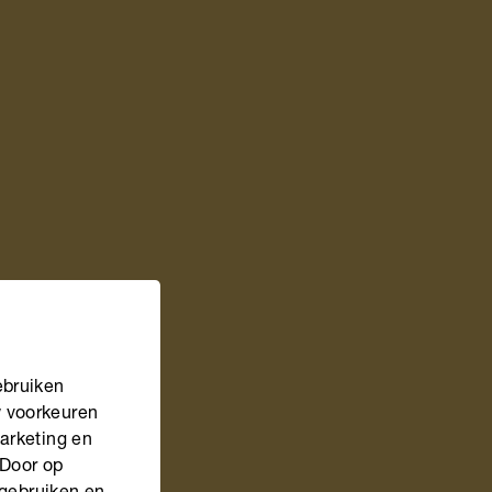
ebruiken
w voorkeuren
marketing en
 Door op