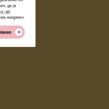
 gebruiken en
en, ga je
cy- en
kies weigeren.
pteren