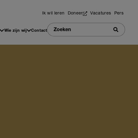
Utilities
Ik wil leren
Doneer
Vacatures
Pers
Zoeken
Wie zijn wij
Contact
Zoeken