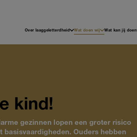
 en Schrijven
Main
Over laaggeletterdheid
Wat doen wij
Wat kan jij doen
navigation
e kind!
larme gezinnen lopen een groter risico
et basisvaardigheden. Ouders hebben