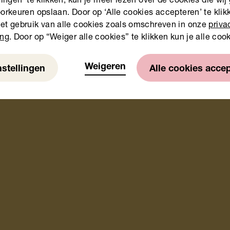
lingen’ te klikken, kun je meer lezen over de cookies die wij
orkeuren opslaan. Door op ‘Alle cookies accepteren’ te klikk
et gebruik van alle cookies zoals omschreven in onze
priva
ing
. Door op “Weiger alle cookies” te klikken kun je alle coo
Weigeren
nstellingen
Alle cookies acce