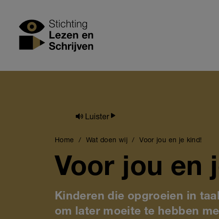
Skip
to
Stichting Lezen
main
content
Luister
Breadcrumb
Home
Wat doen wij
Voor jou en je kind!
Voor jou en j
Kinderen die opgroeien in taa
om later moeite te hebben m