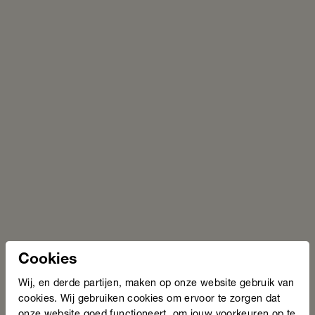
situatie aan.” Goed om daarbij te vermelden is dat onze
inzet kosteloos is. Maar dat betekent niet dat gemeenten
zelf niets meer hoeven te doen. Anna: “Laaggeletterdheid
pakken we samen aan.”
Samen verschil maken
In de regio Drechtsteden is goed te zien hoe de
samenwerking echt verschil maakt. Onze adviseurs
ondersteunen gemeenteambtenaren daar onder andere bij
het opstellen van een concreet en aansprekend regioplan.
Ook adviseren ze inhoudelijk over de inkoop van de Wet
Educatie en Beroepsonderwijs (WEB) en de nieuwe Wet
Inburgering (WI). Daarnaast organiseren ze trainingen over
het herkennen en doorverwijzen van laaggeletterden. En
ze onderzoeken samen met studenten van de HKU hoe er
meer NT1’ers bereikt kunnen worden.
Cookies
Peter Heijkoop, wethouder in Dordrecht: “Stichting Lezen
Wij, en derde partijen, maken op onze website gebruik van
en Schrijven helpt ons het onderwerp laaggeletterdheid te
cookies. Wij gebruiken cookies om ervoor te zorgen dat
verbinden aan maatschappelijke thema’s als armoede,