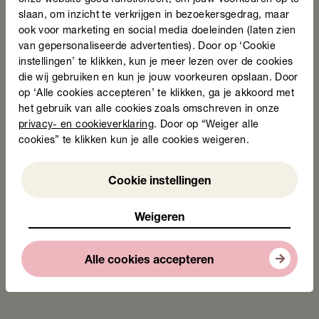
onze website goed functioneert, om jouw voorkeuren op te
kansen op de arbeidsmarkt, ouderbetrokkenheid en
slaan, om inzicht te verkrijgen in bezoekersgedrag, maar
gezondheid. Ook zoeken we door hun ondersteuning in
ook voor marketing en social media doeleinden (laten zien
elke gemeente binnen de Drechtsteden naar verbinding
van gepersonaliseerde advertenties). Door op ‘Cookie
met lokale partners als bibliotheken, scholen en
instellingen’ te klikken, kun je meer lezen over de cookies
vrijwilligersorganisaties.” Over de vraag of hij andere
die wij gebruiken en kun je jouw voorkeuren opslaan. Door
gemeenten adviseert om met Stichting Lezen en Schrijven
op ‘Alle cookies accepteren’ te klikken, ga je akkoord met
samen te werken hoeft hij niet lang na te denken. “Zeker!
het gebruik van alle cookies zoals omschreven in onze
Samen kun je op zoek naar mogelijkheden om álle burgers
privacy- en cookieverklaring
. Door op “Weiger alle
in Nederland mee te laten doen aan de samenleving.”
cookies” te klikken kun je alle cookies weigeren.
Neem contact op met een van onze
Weigeren
Cookie instellingen
regionale adviseurs.
Weigeren
Deel deze pagina
Alle cookies accepteren
Tags
Artikel