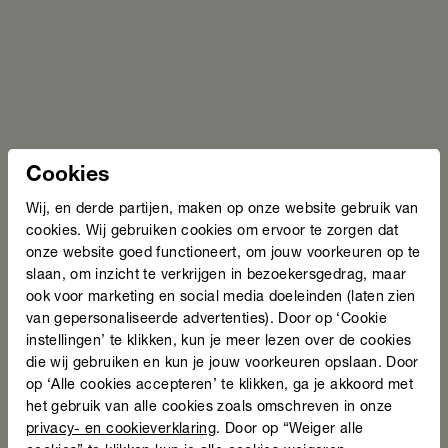
samenwerking, zodat mensen daadwerkelijk de
hulp krijgen die zij nodig hebben.
Basismodule:
Herkennen en handelen bij lage
basisvaardigheden
Donderdag 10 september 2026 van 10:00 - 12:30 uur
Verdiepingsmodule 1:
Schulden
Donderdag 1 oktober 2026 van 10:00 - 12:30 uur
Cookies
Verdiepingsmodule 2:
Participatie
Wij, en derde partijen, maken op onze website gebruik van
Dinsdag 10 november 2026 10:00 - 12:30 uur
cookies. Wij gebruiken cookies om ervoor te zorgen dat
Meer informatie over de leergang en modules lees je
onze website goed functioneert, om jouw voorkeuren op te
op de
webpagina van SAM
. Daar kan je je ook
slaan, om inzicht te verkrijgen in bezoekersgedrag, maar
inschrijven voor de verschillende modules.
ook voor marketing en social media doeleinden (laten zien
van gepersonaliseerde advertenties). Door op ‘Cookie
instellingen’ te klikken, kun je meer lezen over de cookies
die wij gebruiken en kun je jouw voorkeuren opslaan. Door
op ‘Alle cookies accepteren’ te klikken, ga je akkoord met
het gebruik van alle cookies zoals omschreven in onze
Deel deze pagina
privacy- en cookieverklaring
. Door op “Weiger alle