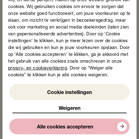
Wij, en derde partijen, maken op onze website gebruik van
cookies. Wij gebruiken cookies om ervoor te zorgen dat
onze website goed functioneert, om jouw voorkeuren op te
Tags
Actueel
slaan, om inzicht te verkrijgen in bezoekersgedrag, maar
ook voor marketing en social media doeleinden (laten zien
Nieuws
van gepersonaliseerde advertenties). Door op ‘Cookie
De winnaars van de Taalheldenprijs 2026 zijn
instellingen’ te klikken, kun je meer lezen over de cookies
bekend!
die wij gebruiken en kun je jouw voorkeuren opslaan. Door
op ‘Alle cookies accepteren’ te klikken, ga je akkoord met
24 juni 2026
het gebruik van alle cookies zoals omschreven in onze
privacy- en cookieverklaring
. Door op “Weiger alle
cookies” te klikken kun je alle cookies weigeren.
Weigeren
Cookie instellingen
Lees nieuwsbericht
Weigeren
Stichting Lezen en Schrijven start
Alle cookies accepteren
samenwerking met gemeente Arnhem