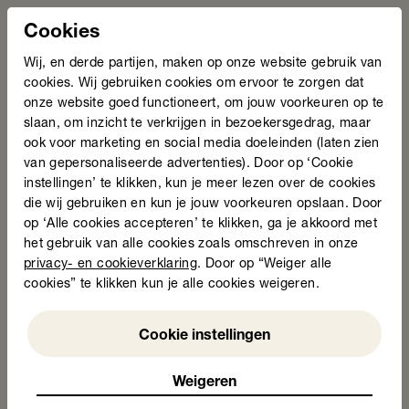
belangrijk dat een aanpak voor leven lang ontwikkelen
niet alleen gericht is op mensen die deelnemen aan de
Cookies
arbeidsmarkt. 43% van de mensen die moeite hebben
met basisvaardigheden staat niet op de arbeidsmarkt.
Wij, en derde partijen, maken op onze website gebruik van
Voor hen zijn deze vaardigheden even belangrijk voor
cookies. Wij gebruiken cookies om ervoor te zorgen dat
bestaanszekerheid, het vinden van werk, gezondheid
onze website goed functioneert, om jouw voorkeuren op te
en meedoen in de samenleving. We zijn blij dat dit
slaan, om inzicht te verkrijgen in bezoekersgedrag, maar
kabinet ambitie laat zien en actie onderneemt om
ook voor marketing en social media doeleinden (laten zien
ervoor te zorgen dat ook de 3 miljoen mensen die
van gepersonaliseerde advertenties). Door op ‘Cookie
moeite hebben met basisvaardigheden een leven lang
instellingen’ te klikken, kun je meer lezen over de cookies
mee kunnen doen.
die wij gebruiken en kun je jouw voorkeuren opslaan. Door
op ‘Alle cookies accepteren’ te klikken, ga je akkoord met
Fotocredits: Frank Jansen
het gebruik van alle cookies zoals omschreven in onze
privacy- en cookieverklaring
. Door op “Weiger alle
cookies” te klikken kun je alle cookies weigeren.
Weigeren
Cookie instellingen
Weigeren