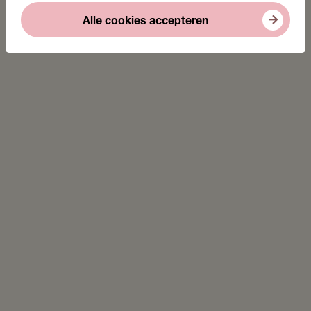
Alle cookies accepteren
Dit is een geweldige eerste stap!
– Rob Weijers, ervaringsdeskundige
Stichting ABC