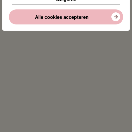
Weigeren
Vragen?
Alle cookies accepteren
Neem contact op met onze persvoorlichter.
Jan-Willem Heijkoop
Senior persvoorlichter/woordvoerder