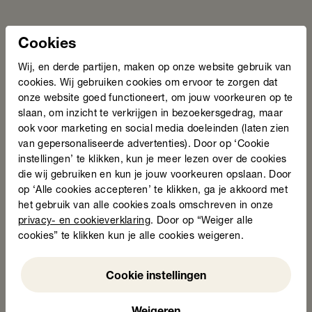
steeds nodig. Er is onbegrip en onduidelijkheid in de
samenleving over volwassenen die moeite hebben met
lezen, schrijven, rekenen en digitale vaardigheden. De
Cookies
digitalisering bij bedrijven en overheden maakt het
Wij, en derde partijen, maken op onze website gebruik van
leven voor deze groep volwassenen moeilijker, niet
cookies. Wij gebruiken cookies om ervoor te zorgen dat
makkelijker. Als we als samenleving zó doorgaan,
onze website goed functioneert, om jouw voorkeuren op te
vergroten we de ongelijkheid en krijgen mensen
slaan, om inzicht te verkrijgen in bezoekersgedrag, maar
minder kansen. Zij voelen zich nu al vaak uitgesloten.
ook voor marketing en social media doeleinden (laten zien
Dat i
s onacceptabel. Bedrijfsleven en overheden
van gepersonaliseerde advertenties). Door op ‘Cookie
kunnen zich meer inzetten om toegankelijker te
instellingen’ te klikken, kun je meer lezen over de cookies
worden. Zodat iedereen kan meedoen. Daar wordt de
die wij gebruiken en kun je jouw voorkeuren opslaan. Door
hele samenleving sterker van.”
op ‘Alle cookies accepteren’ te klikken, ga je akkoord met
het gebruik van alle cookies zoals omschreven in onze
Lees hier meer over de Week van lezen en
privacy- en cookieverklaring
. Door op “Weiger alle
schrijven
cookies” te klikken kun je alle cookies weigeren.
Weigeren
Meld je aan voor de nieuwsbrief
Cookie instellingen