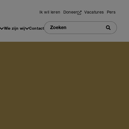
Utilities
Ik wil leren
Doneer
Vacatures
Pers
Zoeken
Wie zijn wij
Contact
Zoeken