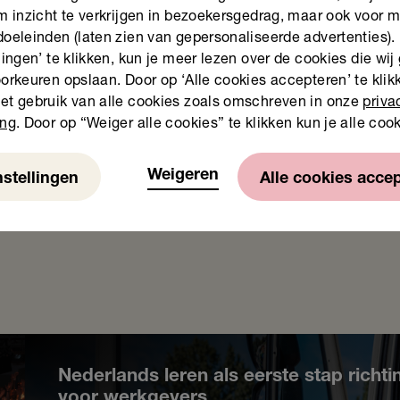
heid is een samenwerking tussen Stichting Lezen en Schri
om inzicht te verkrijgen in bezoekersgedrag, maar ook voor 
 Bibliotheek, Vereniging van Openbare Bibliotheken, SPN,
doeleinden (laten zien van gepersonaliseerde advertenties).
 Stichting Het Begint met Taal, Expertisepunt Basisvaardigh
lingen’ te klikken, kun je meer lezen over de cookies die wij
orkeuren opslaan. Door op ‘Alle cookies accepteren’ te klikk
et gebruik van alle cookies zoals omschreven in onze
priva
pagina over de
Ontwerp Coalitie Laaggeletterdheid
.
ing
. Door op “Weiger alle cookies” te klikken kun je alle coo
Weigeren
nstellingen
Alle cookies acce
Nederlands leren als eerste stap richti
voor werkgevers