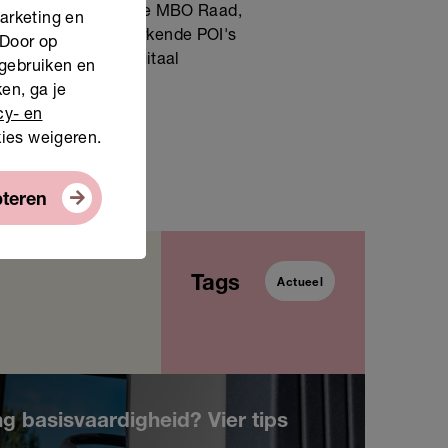
jven, VNG, Divosa, de MBO Raad,
marketing en
 Stichting Samenwerkende POI's
 Door op
eden, Alliantie Digitaal
 gebruiken en
en, ga je
cy- en
kies weigeren.
pteren
Tags
Actueel
ng basisvaardigheid? Vier tips