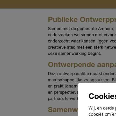
Publieke Ontwerppr
Samen met de gemeente Arnhem, taa
onderzoeken we samen met ervaring
onderzocht waar kansen liggen vo
creatieve stad met een sterk netwer
deze samenwerking begint.
Ontwerpende aanp
Deze ontwerpcoalitie maakt onderd
maatschappelijke vraagstukken. Bi
en praktijk samen aan leren, verbe
en perspectieven hierdoor verbon
Cookie
partners te werken aan meer impac
Wij, en derde
Samenwerkingsver
cookies om er