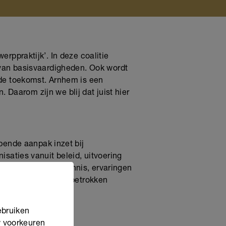
ppraktijk’. In deze coalitie
van basisvaardigheden. Ook wordt
de toekomst. Arnhem is een
 Daarom zijn we blij dat juist hier
pende aanpak inzet bij
aties vanuit beleid, uitvoering
ndering, doordat kennis, ervaringen
te Arnhem en alle betrokken
erken.
ebruiken
w voorkeuren