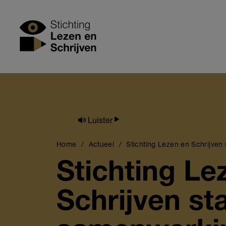
Skip
to
Stichting Lezen
main
content
Luister
Breadcrumb
Home
Actueel
Stichting Lezen en Schrijve
Stichting Le
Schrijven sta