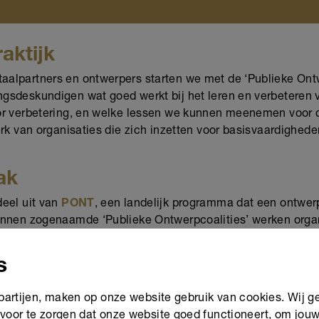
aktijk
lpartners en ontwerpers starten we met de ‘Publieke Ontwer
sdeskundigen wat goed werkt bij het leren en verbeteren 
or verbetering, en welke lessen we kunnen meenemen voor 
k van organisaties die zich inzetten voor basisvaardigheden.
ak
eel uit van
PONT
, een landelijk programma dat een ontwer
nnen zogenaamde ‘Publieke Ontwerpcoalities’ werken organis
teren en vernieuwen. Er ontstaat ruimte voor duurzame vera
den worden. We kijken er naar uit om samen met de Gemeen
s
t voor volwassenen die hun basisvaardigheden willen verst
 partijen, maken op onze website gebruik van cookies. Wij g
band
voor te zorgen dat onze website goed functioneert, om jou