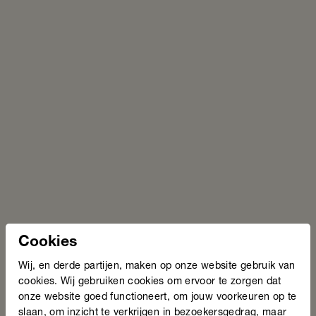
Drenthe: Leonie Spauwen
Gelderland: Karim Nassoh
Groningen: Henry Nijborg
Limburg: Jan Kraus
Noord-Brabant: Anita Mertens
Noord-Holland: Jaap Roelvink
Overijssel: Jacob Americo Pellekaan
Utrecht: Tonny Bouhuizen
Zeeland: Ada Visschers
Zuid-Holland: Lien Bhaggan
Binnenkort stemmen
Naast een juryprijs van 2.500 euro maken de
Cookies
genomineerden kans op de publieksprijs. Stemmen is
nu nog niet mogelijk, maar hou onze kanalen in de
Wij, en derde partijen, maken op onze website gebruik van
gaten.
Hier maken wij bekend vanaf wanneer je de
cookies. Wij gebruiken cookies om ervoor te zorgen dat
verhalen van de genomineerde Taalhelden kunt lezen
onze website goed functioneert, om jouw voorkeuren op te
en je stem kunt uitbrengen.
slaan, om inzicht te verkrijgen in bezoekersgedrag, maar