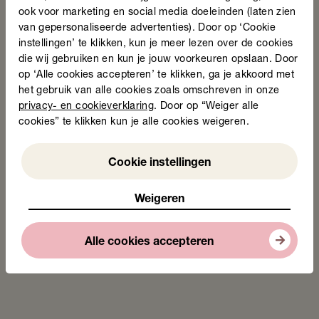
ook voor marketing en social media doeleinden (laten zien
van gepersonaliseerde advertenties). Door op ‘Cookie
instellingen’ te klikken, kun je meer lezen over de cookies
Taalheldenprijs
die wij gebruiken en kun je jouw voorkeuren opslaan. Door
op ‘Alle cookies accepteren’ te klikken, ga je akkoord met
het gebruik van alle cookies zoals omschreven in onze
privacy- en cookieverklaring
. Door op “Weiger alle
cookies” te klikken kun je alle cookies weigeren.
Achmea en de Nationale Postcode Loterij maken de
uitreiking van de Taalheldenprijs mogelijk.
Weigeren
Cookie instellingen
Weigeren
Deel deze pagina
Alle cookies accepteren
Tags
Actueel
Nieuws
De winnaars van de Taalheldenprijs 2026 zijn