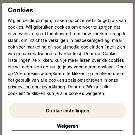
Uitgelezen Kans
Cookies
Wij, en derde partijen, maken op onze website gebruik van
cookies. Wij gebruiken cookies om ervoor te zorgen dat
onze website goed functioneert, om jouw voorkeuren op te
Deel deze pagina
slaan, om inzicht te verkrijgen in bezoekersgedrag, maar
ook voor marketing en social media doeleinden (laten zien
van gepersonaliseerde advertenties). Door op ‘Cookie
Tags
Actueel
instellingen’ te klikken, kun je meer lezen over de cookies
die wij gebruiken en kun je jouw voorkeuren opslaan. Door
Nieuws
op ‘Alle cookies accepteren’ te klikken, ga je akkoord met
het gebruik van alle cookies zoals omschreven in onze
De winnaars van de Taalheldenprijs 2026 zijn
bekend!
privacy- en cookieverklaring
. Door op “Weiger alle
cookies” te klikken kun je alle cookies weigeren.
24 juni 2026
Weigeren
Cookie instellingen
Weigeren
Lees nieuwsbericht