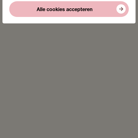
Alle cookies accepteren
Stichting Lezen en Schrijven start
samenwerking met gemeente Arnhem
23 juni 2026
Lees nieuwsbericht
Nederlands leren als eerste stap richting
basisvaardigheid? Vier tips voor werkgevers
22 juni 2026