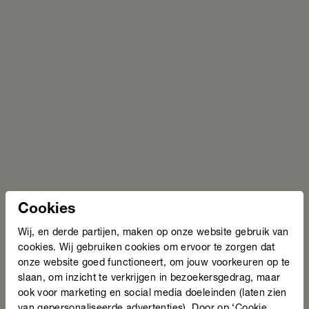
Over Wendy
Wendy is een echte aanpakker. Elke maandagochtend
gaat ze naar de cursus Taal & Rekenen. Daar laat ze in
een hele korte tijd veel groei zien. Op
donderdagochtend helpt en motiveert ze andere
cursisten vrijwillig. Dat doet ze op een hele positieve,
opbouwende manier. Ze kan haar eigen ervaring daar
goed bij gebruiken.
Maar daar blijft het niet bij. Want Wendy is ook
Taalambassadeur. Ze had nooit gedacht dat ze zover
zou komen. Maar het is haar wel gelukt!
Cookies
Wij, en derde partijen, maken op onze website gebruik van
cookies. Wij gebruiken cookies om ervoor te zorgen dat
onze website goed functioneert, om jouw voorkeuren op te
slaan, om inzicht te verkrijgen in bezoekersgedrag, maar
ook voor marketing en social media doeleinden (laten zien