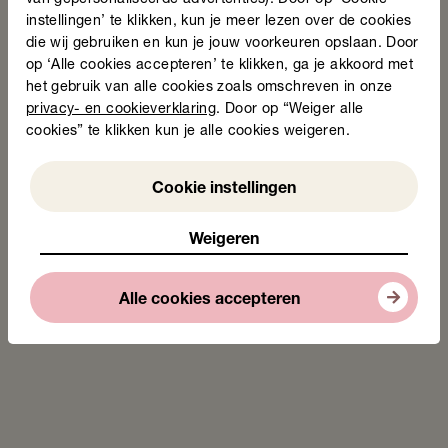
van gepersonaliseerde advertenties). Door op ‘Cookie
instellingen’ te klikken, kun je meer lezen over de cookies
die wij gebruiken en kun je jouw voorkeuren opslaan. Door
op ‘Alle cookies accepteren’ te klikken, ga je akkoord met
het gebruik van alle cookies zoals omschreven in onze
Bekijk video
privacy- en cookieverklaring
. Door op “Weiger alle
cookies” te klikken kun je alle cookies weigeren.
Weigeren
Cookie instellingen
Deel deze pagina
Weigeren
Tags
Alle cookies accepteren
Nieuws
De winnaars van de Taalheldenprijs 2026 zijn
bekend!
24 juni 2026