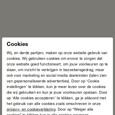
door vrijwilligers. In Emmen wordt de cursus In je kracht
aangevuld met onderdelen uit de methode Werk ze!, eigen
werkbladen en werkvormen. Dit geeft vrijwilligers ruimte en
gelegenheid om de bijeenkomsten naar eigen inzicht en
afgestemd op de groep invulling te geven. Zo is het
belangrijk om tijdens de groepsbijeenkomsten veiligheid te
creëren:
“Als vrouwen wekenlang met elkaar in een
Cookies
groepje hebben doorgebracht, dan geven
Wij, en derde partijen, maken op onze website gebruik van
bijvoorbeeld vijf van de twaalf vrouwen aan dat
cookies. Wij gebruiken cookies om ervoor te zorgen dat
zij laaggeletterdheid zijn.”
onze website goed functioneert, om jouw voorkeuren op te
Laaggeletterdheid is dus niet het startpunt maar een
slaan, om inzicht te verkrijgen in bezoekersgedrag, maar
aspect dat naar voren kan komen tijdens de
ook voor marketing en social media doeleinden (laten zien
empowermentcursus. Deze vrouwen worden vervolgens
van gepersonaliseerde advertenties). Door op ‘Cookie
doorverwezen naar taalaanbod.
instellingen’ te klikken, kun je meer lezen over de cookies
die wij gebruiken en kun je jouw voorkeuren opslaan. Door
op ‘Alle cookies accepteren’ te klikken, ga je akkoord met
Deel deze pagina
het gebruik van alle cookies zoals omschreven in onze
privacy- en cookieverklaring
. Door op “Weiger alle