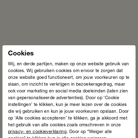
We voeren ‘Digitaler naar werk’ uit in samenwerking met
SBCM, het Kenniscentrum en Arbeidsmarkt- &
Opleidingsfonds voor sociale werkgelegenheid. Het project
wordt ondersteund door The Digital Collective in Brussel.
Deze non-profit organisatie heeft als doel digitale inclusie
te stimuleren in heel Europa, met ondersteuning van
Google.org. Lees hier meer over het project.
Cookies
Digitaler naar werk
Wij, en derde partijen, maken op onze website gebruik van
cookies. Wij gebruiken cookies om ervoor te zorgen dat
onze website goed functioneert, om jouw voorkeuren op te
Vragen?
slaan, om inzicht te verkrijgen in bezoekersgedrag, maar
ook voor marketing en social media doeleinden (laten zien
van gepersonaliseerde advertenties). Door op ‘Cookie
instellingen’ te klikken, kun je meer lezen over de cookies
die wij gebruiken en kun je jouw voorkeuren opslaan. Door
op ‘Alle cookies accepteren’ te klikken, ga je akkoord met
het gebruik van alle cookies zoals omschreven in onze
privacy- en cookieverklaring
. Door op “Weiger alle