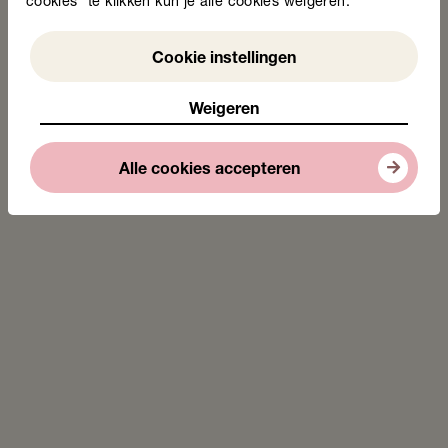
cookies” te klikken kun je alle cookies weigeren.
Weigeren
Cookie instellingen
Weigeren
Michiel Sträter
Adviseur
Alle cookies accepteren
Mail Michiel
06 46 96 42 17
Deel deze pagina