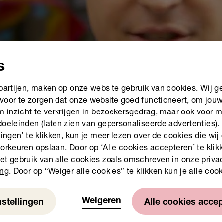
s
 partijen, maken op onze website gebruik van cookies. Wij g
voor te zorgen dat onze website goed functioneert, om jou
om inzicht te verkrijgen in bezoekersgedrag, maar ook voor 
doeleinden (laten zien van gepersonaliseerde advertenties).
lingen’ te klikken, kun je meer lezen over de cookies die wij
orkeuren opslaan. Door op ‘Alle cookies accepteren’ te klikk
et gebruik van alle cookies zoals omschreven in onze
priva
ing
. Door op “Weiger alle cookies” te klikken kun je alle coo
Weigeren
nstellingen
Alle cookies acce
de caravan intern willen inzetten, kunnen binnen hun eigen