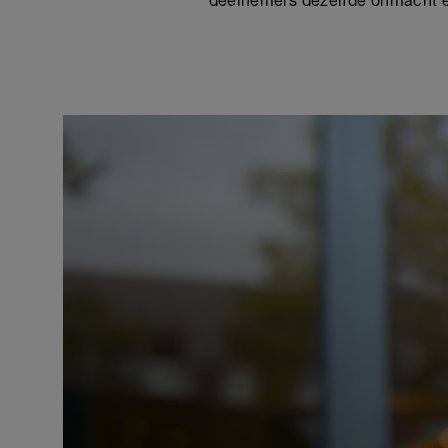
deelnemers dezelfde onmacht en 