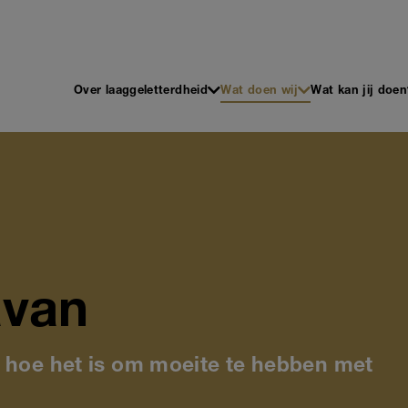
 en Schrijven
Main
Over laaggeletterdheid
Wat doen wij
Wat kan jij doen
navigation
avan
e hoe het is om moeite te hebben met