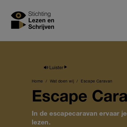
Skip
to
Stichting Lezen
main
content
Luister
Breadcrumb
Home
Wat doen wij
Escape Caravan
Escape Car
In de escapecaravan ervaar j
lezen.