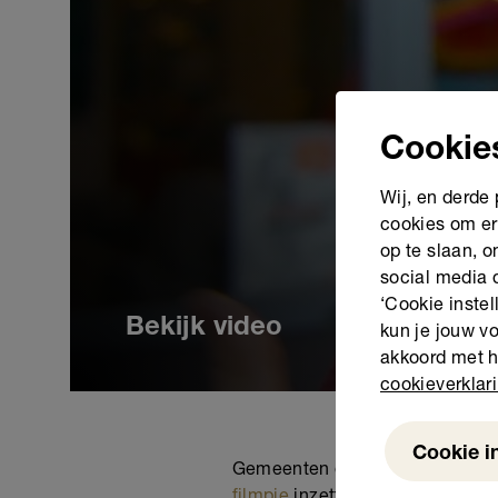
Cookie
Wij, en derde
cookies om er
op te slaan, 
social media 
‘Cookie instel
Bekijk video
kun je jouw vo
akkoord met h
cookieverklar
Cookie i
Weigeren
Gemeenten of organisaties die 
filmpje
inzetten.