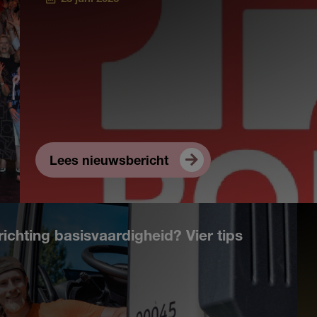
Lees nieuwsbericht
richting basisvaardigheid? Vier tips