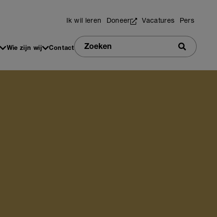
Utilities
Ik wil leren
Doneer
Vacatures
Pers
Zoeken
Wie zijn wij
Contact
Zoeken