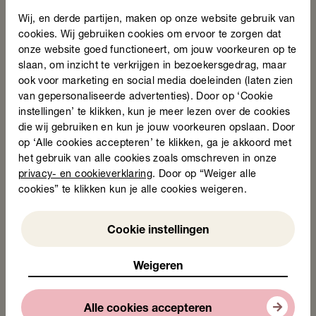
Wij, en derde partijen, maken op onze website gebruik van
cookies. Wij gebruiken cookies om ervoor te zorgen dat
onze website goed functioneert, om jouw voorkeuren op te
slaan, om inzicht te verkrijgen in bezoekersgedrag, maar
ook voor marketing en social media doeleinden (laten zien
van gepersonaliseerde advertenties). Door op ‘Cookie
instellingen’ te klikken, kun je meer lezen over de cookies
Ester van der Wiel
die wij gebruiken en kun je jouw voorkeuren opslaan. Door
Participatie en werk
op ‘Alle cookies accepteren’ te klikken, ga je akkoord met
het gebruik van alle cookies zoals omschreven in onze
privacy- en cookieverklaring
. Door op “Weiger alle
Mail Ester
cookies” te klikken kun je alle cookies weigeren.
Weigeren
Cookie instellingen
06 86822498
Weigeren
Alle cookies accepteren
Deel deze pagina