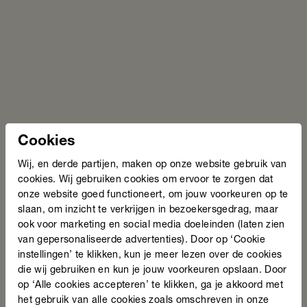
Tags
Onderzoeken en feiten
Gezondheid
Gemeente
Organisaties
Nieuws
De winnaars van de Taalheldenprijs 2026 zijn
bekend!
Cookies
24 juni 2026
Wij, en derde partijen, maken op onze website gebruik van
cookies. Wij gebruiken cookies om ervoor te zorgen dat
onze website goed functioneert, om jouw voorkeuren op te
slaan, om inzicht te verkrijgen in bezoekersgedrag, maar
ook voor marketing en social media doeleinden (laten zien
Lees nieuwsbericht
van gepersonaliseerde advertenties). Door op ‘Cookie
instellingen’ te klikken, kun je meer lezen over de cookies
die wij gebruiken en kun je jouw voorkeuren opslaan. Door
op ‘Alle cookies accepteren’ te klikken, ga je akkoord met
Stichting Lezen en Schrijven start
het gebruik van alle cookies zoals omschreven in onze