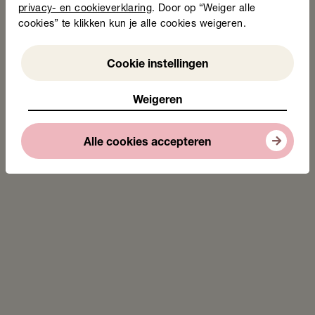
samenwerking met gemeente Arnhem
privacy- en cookieverklaring
. Door op “Weiger alle
23 juni 2026
cookies” te klikken kun je alle cookies weigeren.
Weigeren
Cookie instellingen
Weigeren
Lees nieuwsbericht
Alle cookies accepteren
Nederlands leren als eerste stap richting
basisvaardigheid? Vier tips voor werkgevers
22 juni 2026
Lees nieuwsbericht