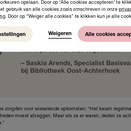
orkeuren opslaan. Door op ‘Alle cookies accepteren’ te klikk
et gebruik van alle cookies zoals omschreven in onze
priva
ing
. Door op “Weiger alle cookies” te klikken kun je alle coo
Bij alle deelnemende ouders speelden e
Weigeren
nstellingen
Alle cookies acce
gebieden problemen, ook in de opvoedin
veel expertise van onze begeleidster.
– Saskia Arends, Specialist Basisv
bij Bibliotheek Oost-Achterhoek
ies zorgden voor wisselende opkomsten: “Het kwam regelmat
heden moest afzeggen. Maar als ze er waren, deden ze acti
a."