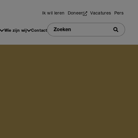
Utilities
Ik wil leren
Doneer
Vacatures
Pers
Zoeken
Wie zijn wij
Contact
Zoeken