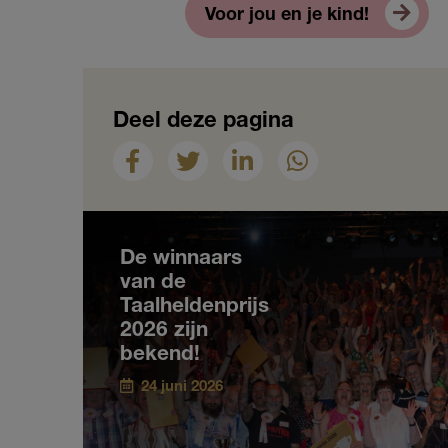
Voor jou en je kind!
Deel deze pagina
Nieuws
De winnaars
van de
Taalheldenprijs
2026 zijn
bekend!
24 juni 2026