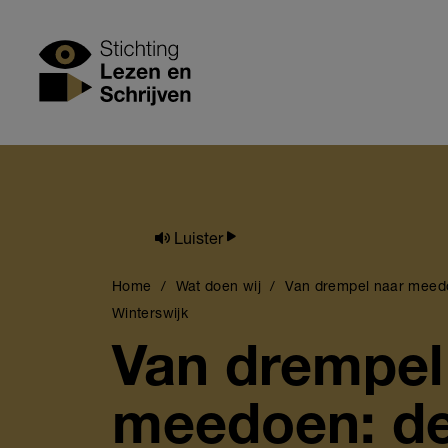
Skip
to
Stichting Lezen
main
content
Luister
Breadcrumb
Home
Wat doen wij
Van drempel naar meedoe
Winterswijk
Van drempel
meedoen: de