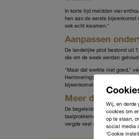
In korte tijd meldden vier enth
hen aan de eerste bijeenkomst 
ook echt kwamen."
Aanpassen onde
De landelijke pilot bestond uit
die om de week werden gehoude
"Maar dat werkte niet goed," ve
Herinneringsberichtjes via Wha
bijeenkomsten. Dat ging veel be
Cookie
Meer dan alleen t
Wij, en derde
De begeleidster, een getrainde 
cookies om er
taalproblemen. "Bij alle deeln
op te slaan, 
vergde veel expertise van onze
social media 
‘Cookie instel