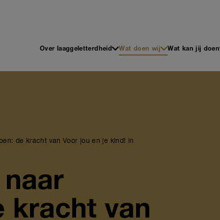
 en Schrijven
Main
Over laaggeletterdheid
Wat doen wij
Wat kan jij doen
navigation
n: de kracht van Voor jou en je kind! in
 naar
 kracht van