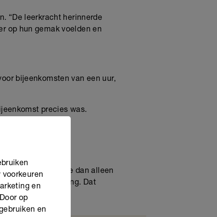
n. “De leerkracht herinnerde
eer op hun gemak voelden en
voor bijeenkomsten van een uur,
bijeenkomst precies was.
pt op wekelijkse
ebruiken
l dat er meer speelde dan alleen
w voorkeuren
, ook in de opvoeding. Dat
marketing en
 Door op
 gebruiken en