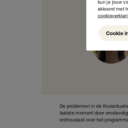
kun je jouw vo
akkoord met h
cookieverklar
Cookie i
Weigeren
De problemen in de thuissituat
laatste moment door omstandig
enthousiast over het programm