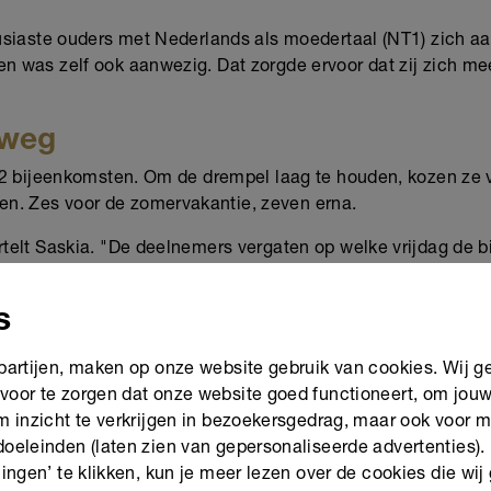
ousiaste ouders met Nederlands als moedertaal (NT1) zich aa
en was zelf ook aanwezig. Dat zorgde ervoor dat zij zich m
rweg
 12 bijeenkomsten. Om de drempel laag te houden, kozen ze 
n. Zes voor de zomervakantie, zeven erna.
rtelt Saskia. "De deelnemers vergaten op welke vrijdag de 
tsApp hielpen wel, maar na de zomer zijn we toch overgesta
ter."
s
aal
 partijen, maken op onze website gebruik van cookies. Wij g
taalcoach met veertig jaar onderwijservaring, merkte al sne
voor te zorgen dat onze website goed functioneert, om jou
emende ouders speelden er op meerdere gebieden problemen
om inzicht te verkrijgen in bezoekersgedrag, maar ook voor 
 begeleidster."
doeleinden (laten zien van gepersonaliseerde advertenties).
lingen’ te klikken, kun je meer lezen over de cookies die wij