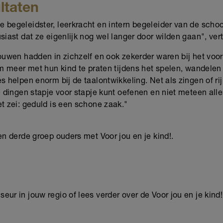
ultaten
begeleidster, leerkracht en intern begeleider van de school 
iast dat ze eigenlijk nog wel langer door wilden gaan", vert
ouwen hadden in zichzelf en ook zekerder waren bij het voo
om meer met hun kind te praten tijdens het spelen, wandelen
s helpen enorm bij de taalontwikkeling. Net als zingen of r
e dingen stapje voor stapje kunt oefenen en niet meteen alle
t zei: geduld is een schone zaak."
en derde groep ouders met Voor jou en je kind!.
ur in jouw regio of lees verder over de Voor jou en je kind