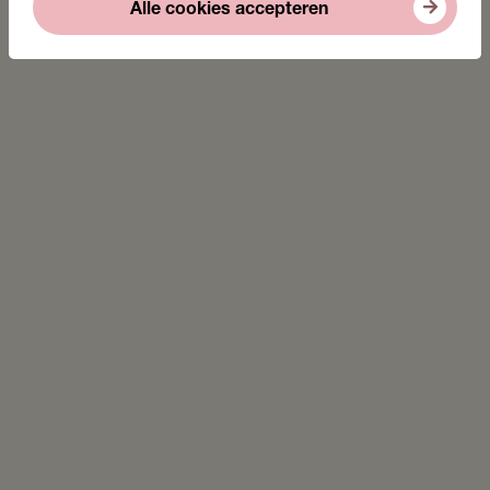
Alle cookies accepteren
Stichting Lezen en Schrijven start
samenwerking met gemeente Arnhem
23 juni 2026
Lees nieuwsbericht
Nederlands leren als eerste stap richting
basisvaardigheid? Vier tips voor werkgevers
22 juni 2026