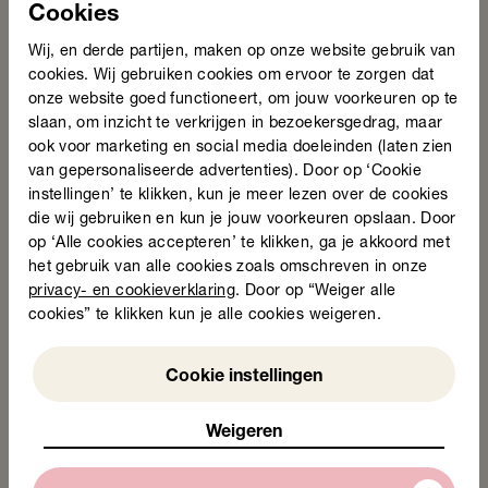
Cookies
06 – 4142 7629
Wij, en derde partijen, maken op onze website gebruik van
cookies. Wij gebruiken cookies om ervoor te zorgen dat
onze website goed functioneert, om jouw voorkeuren op te
slaan, om inzicht te verkrijgen in bezoekersgedrag, maar
ook voor marketing en social media doeleinden (laten zien
Deel deze pagina
van gepersonaliseerde advertenties). Door op ‘Cookie
instellingen’ te klikken, kun je meer lezen over de cookies
Nieuws
die wij gebruiken en kun je jouw voorkeuren opslaan. Door
op ‘Alle cookies accepteren’ te klikken, ga je akkoord met
De winnaars van de Taalheldenprijs 2026 zijn
bekend!
het gebruik van alle cookies zoals omschreven in onze
privacy- en cookieverklaring
. Door op “Weiger alle
24 juni 2026
cookies” te klikken kun je alle cookies weigeren.
Weigeren
Cookie instellingen
Weigeren
Lees nieuwsbericht