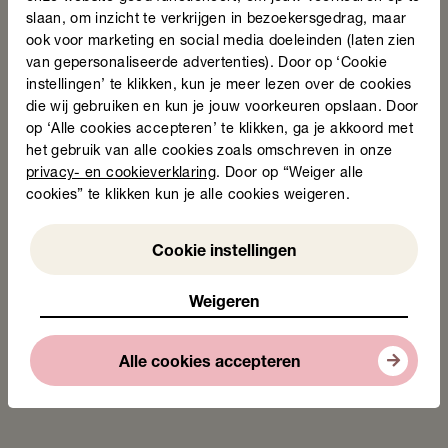
Nieuws
slaan, om inzicht te verkrijgen in bezoekersgedrag, maar
De winnaars van de Taalheldenprijs 2026 zijn
ook voor marketing en social media doeleinden (laten zien
bekend!
van gepersonaliseerde advertenties). Door op ‘Cookie
24 juni 2026
instellingen’ te klikken, kun je meer lezen over de cookies
die wij gebruiken en kun je jouw voorkeuren opslaan. Door
op ‘Alle cookies accepteren’ te klikken, ga je akkoord met
het gebruik van alle cookies zoals omschreven in onze
privacy- en cookieverklaring
. Door op “Weiger alle
cookies” te klikken kun je alle cookies weigeren.
Lees nieuwsbericht
Weigeren
Cookie instellingen
Weigeren
Stichting Lezen en Schrijven start
samenwerking met gemeente Arnhem
23 juni 2026
Alle cookies accepteren