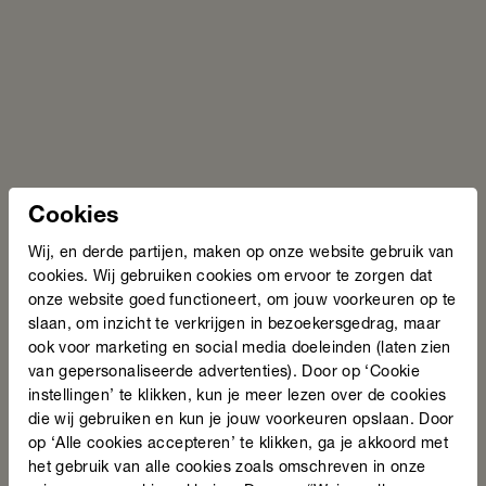
deelnemers zich gezonder. Concrete uitkomsten zijn:
verminderd medicijngebruik bij diabetes, afvallen, zonder
pakjes en zakjes koken en meer zelfcontrole ten aanzien
van verleidingen om ongezond te eten.
Cookies
Voor het eerst van mijn leven durf ik te zeggen: Ik
Wij, en derde partijen, maken op onze website gebruik van
voel me goed!
cookies. Wij gebruiken cookies om ervoor te zorgen dat
onze website goed functioneert, om jouw voorkeuren op te
– Deelnemer Hella, Hengelo
slaan, om inzicht te verkrijgen in bezoekersgedrag, maar
ook voor marketing en social media doeleinden (laten zien
van gepersonaliseerde advertenties). Door op ‘Cookie
instellingen’ te klikken, kun je meer lezen over de cookies
die wij gebruiken en kun je jouw voorkeuren opslaan. Door
op ‘Alle cookies accepteren’ te klikken, ga je akkoord met
het gebruik van alle cookies zoals omschreven in onze