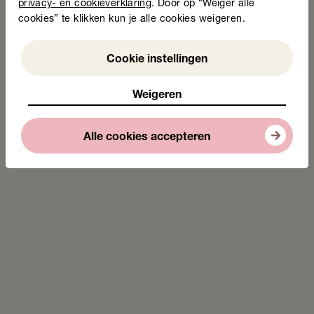
privacy- en cookieverklaring
. Door op “Weiger alle
cookies” te klikken kun je alle cookies weigeren.
Weigeren
Cookie instellingen
Weigeren
Alle cookies accepteren
Certificeringsbijeenkomst, eerste Voel je goed!-groep in
Hengelo, oktober 2017
Stichting Lezen en Schrijven is samen met Wijkracht en
Carintreggeland in gesprek met de gemeente Hengelo om
te kijken of de gemeente structureel de financiering van
Voel je goed! over wil nemen. Het gaat dan vooral om
personeelskosten van de inzet van professionals en
vergoedingen voor eventuele eigen risico’s van deelnemers
voor de begeleiding van de diëtist. Die begeleiding zit in het