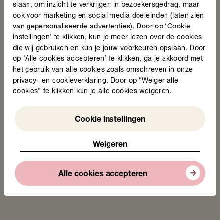
“Verder ontwikkelen wij tools die het zorgverleners
slaan, om inzicht te verkrijgen in bezoekersgedrag, maar
makkelijker maken hun communicatie aan te passen. Veel
ook voor marketing en social media doeleinden (laten zien
daarvan is consult-ondersteunend materiaal. Wij hebben
van gepersonaliseerde advertenties). Door op ‘Cookie
bijvoorbeeld een boekje ontwikkeld voor diabetes-
instellingen’ te klikken, kun je meer lezen over de cookies
patiënten op B1-niveau. Dat hebben we getest bij
die wij gebruiken en kun je jouw voorkeuren opslaan. Door
laaggeletterde mensen die al tien of twintig jaar diabetes
op ‘Alle cookies accepteren’ te klikken, ga je akkoord met
hebben. Pas nu snapten ze waarom ze beter geen suiker
het gebruik van alle cookies zoals omschreven in onze
in hun thee kunnen doen. Daarvoor begrepen ze eigenlijk
privacy- en cookieverklaring
. Door op “Weiger alle
niet wat voor aandoening ze hadden.”
cookies” te klikken kun je alle cookies weigeren.
“Het belangrijkste bij het ontwikkelen van folders, online
Weigeren
Cookie instellingen
informatie of e-health toepassingen, is dat je het test bij de
gebruikers. Nodig als ziekenhuis of huisartsenpraktijk eens
een paar patiënten of Taalambassadeurs uit. Loop met ze
Weigeren
door het gebouw, laat ze de website bekijken en brieven
lezen, of laat ze eens bellen voor het maken van een
Alle cookies accepteren
afspraak. Leer de mensen kennen die gebruik maken van
je diensten. Dan leer je snel wat wel en niet begrijpelijk is.”