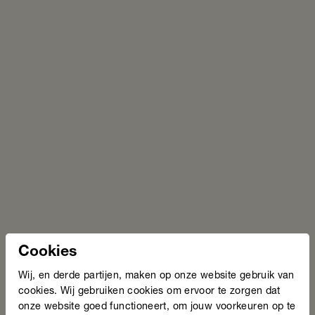
aanpak is verwerkt in een stappenplan voor praktijken en
apotheken. Het spreken van eenduidige en begrijpelijke
taal is overigens belangrijk voor een veel grotere
patiëntengroep dan alleen de mensen die moeite hebben
met lezen en schrijven.”
Begrijpelijk communiceren is een vaardigheid die
je als zorgverlener moet oefenen
– Majorie de Been
Cookies
Wij, en derde partijen, maken op onze website gebruik van
cookies. Wij gebruiken cookies om ervoor te zorgen dat
Ondersteunend materiaal
onze website goed functioneert, om jouw voorkeuren op te