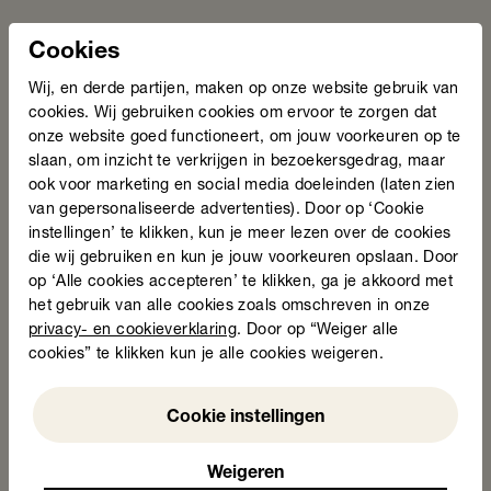
Cookies
Wij, en derde partijen, maken op onze website gebruik van
cookies. Wij gebruiken cookies om ervoor te zorgen dat
onze website goed functioneert, om jouw voorkeuren op te
slaan, om inzicht te verkrijgen in bezoekersgedrag, maar
ook voor marketing en social media doeleinden (laten zien
Karim Nassoh – Taalheld 2026,
van gepersonaliseerde advertenties). Door op ‘Cookie
categorie publieksprijs
instellingen’ te klikken, kun je meer lezen over de cookies
De publieksprijs ging naar: Karim Nassoh. Er waren
die wij gebruiken en kun je jouw voorkeuren opslaan. Door
meer dan 1200 stemmen op Karim uitgebracht. Hij
op ‘Alle cookies accepteren’ te klikken, ga je akkoord met
heeft iedereen, van de burgemeester tot zijn collega
het gebruik van alle cookies zoals omschreven in onze
verkeersregelaars, gevraagd te stemmen. Met succes!
privacy- en cookieverklaring
. Door op “Weiger alle
cookies” te klikken kun je alle cookies weigeren.
''Mensen schamen zich hiervoor. Schaamte ken ik van
vroeger als kind toen ik werd gepest. Maar ik heb er
één ding over te zeggen: Schaamte moet je niet
Weigeren
Cookie instellingen
hebben. Dan trek je je terug. Pak het aan. Waar ik het
meest trots op ben? Dat ik kan lezen en schrijven.''
Weigeren