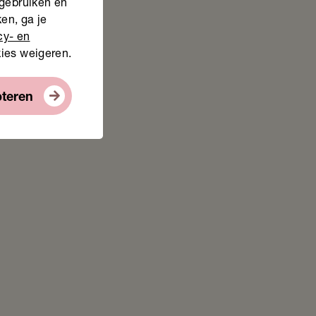
 gebruiken en
en, ga je
cy- en
kies weigeren.
pteren