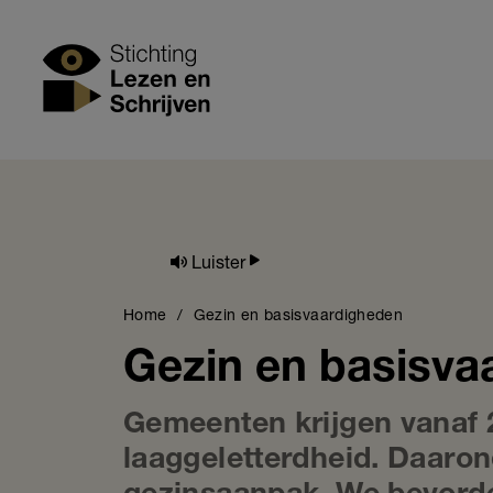
Skip
to
Stichting Lezen
main
content
Luister
Breadcrumb
Home
Gezin en basisvaardigheden
Gezin en basisva
Gemeenten krijgen vanaf 
laaggeletterdheid. Daaron