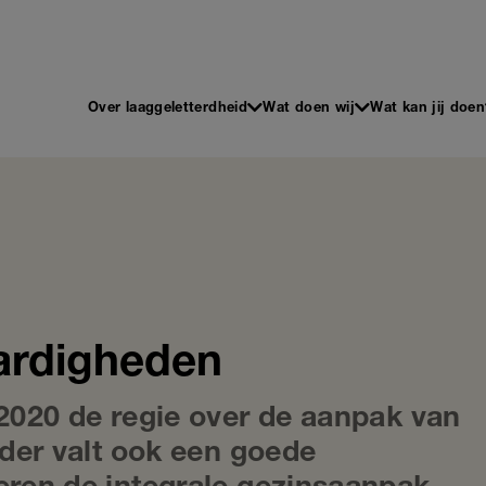
 en Schrijven
Main
Over laaggeletterdheid
Wat doen wij
Wat kan jij doen
navigation
ardigheden
2020 de regie over de aanpak van
der valt ook een goede