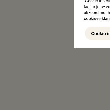
‘Cookie instel
kun je jouw vo
akkoord met h
cookieverklar
Cookie i
Weigeren