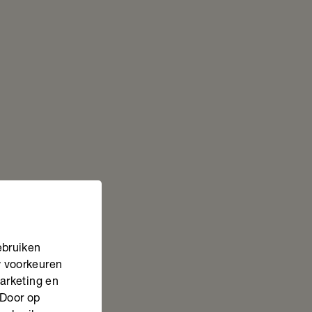
ebruiken
w voorkeuren
marketing en
 Door op