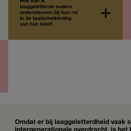
Hoe kan ik
laaggeletterde ouders
ondersteunen bij hun rol
in de taalontwikkeling
van hun kind?
Omdat er bij laaggeletterdheid vaak s
intergenerationale overdracht, is het