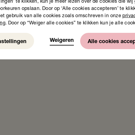
lingen’ te klikken, kun je meer lezen over de cookies die wij
orkeuren opslaan. Door op ‘Alle cookies accepteren’ te klikk
et gebruik van alle cookies zoals omschreven in onze
priva
ing
. Door op “Weiger alle cookies” te klikken kun je alle coo
Weigeren
nstellingen
Alle cookies acce