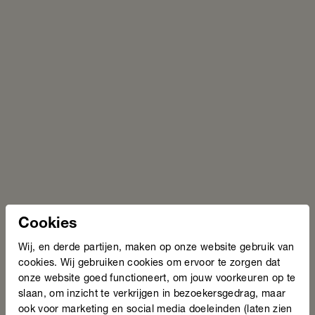
3. Probeer – Breng ideeën tot leven en verbeter
In de derde fase probeer je de gekozen ideeën uit. Blijf
daarbij in contact met de doelgroep, zodat je ontdekt wat
Cookies
wel en niet werkt. Om feedback op te halen is het belangrijk
dat je de juiste vragen stelt. Vraag dus nooit: Wat vind je
Wij, en derde partijen, maken op onze website gebruik van
ervan? Maar wel: Wat werkt er voor je? En: Waar heb je
cookies. Wij gebruiken cookies om ervoor te zorgen dat
behoefte aan? Op basis van deze informatie verbeter je het
onze website goed functioneert, om jouw voorkeuren op te
idee.
slaan, om inzicht te verkrijgen in bezoekersgedrag, maar
ook voor marketing en social media doeleinden (laten zien