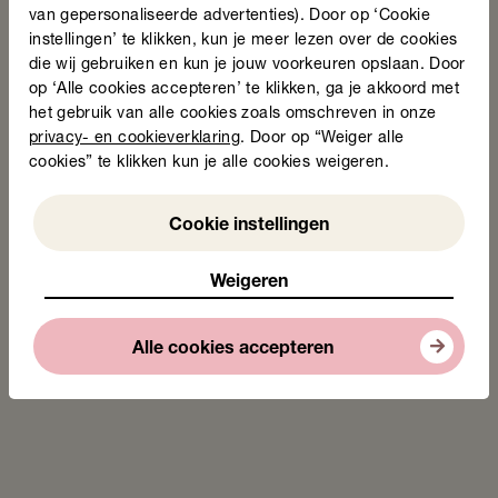
van gepersonaliseerde advertenties). Door op ‘Cookie
Huh? Wat bedoelt u?
instellingen’ te klikken, kun je meer lezen over de cookies
die wij gebruiken en kun je jouw voorkeuren opslaan. Door
In Dordrecht leidde social design thinking tot het
Meldpunt
op ‘Alle cookies accepteren’ te klikken, ga je akkoord met
voor onbegrijpelijke zaken
, als onderdeel van de campagne
het gebruik van alle cookies zoals omschreven in onze
‘Huh? Wat bedoelt u?’. Op meerdere plekken in de stad
privacy- en cookieverklaring
. Door op “Weiger alle
staan gele kliko’s waarin mensen een briefje kunnen
cookies” te klikken kun je alle cookies weigeren.
stoppen met daarop geschreven wat simpeler kan. Het
levert waardevolle reacties, stappen voor verbetering én
verbinding met de doelgroep op.
Weigeren
Cookie instellingen
Goed om te onthouden als je samen
Weigeren
met je doelgroep gaat ontwerpen
Iedereen denkt anders. Omarm die kennis, want het
leidt tot mooie ideeën.
Alle cookies accepteren
Werk samen met mensen die energie hebben om
laaggeletterdheid aan te pakken.